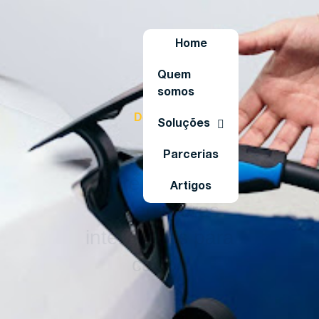
Home
Quem
somos
Destaque
Soluções
Descubra os
Parcerias
diferenciais dos
Artigos
carregadores
inteligentes para
carros