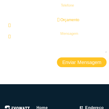
ENTRE EM CONTATO
CONOSCO POR:
+55 (11) 94580-
2936
contato@evowatt.com.br
Enviar Mensagem
Home
Endereço