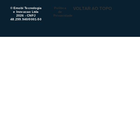
VOLTAR AO TOPO
© Emobi Tecnologia
Política
e Inovacao Ltda
de
2026 - CNPJ
Privacidade
48.299.940/0001-50