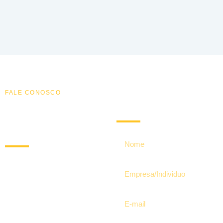
FALE CONOSCO
Nos Mande Uma
Entre em
Mensagem!
Contato
Preencha o formulário e um
representante da Evowatt
entrará em contato com você
em breve para discutir suas
necessidades de
carregamento.