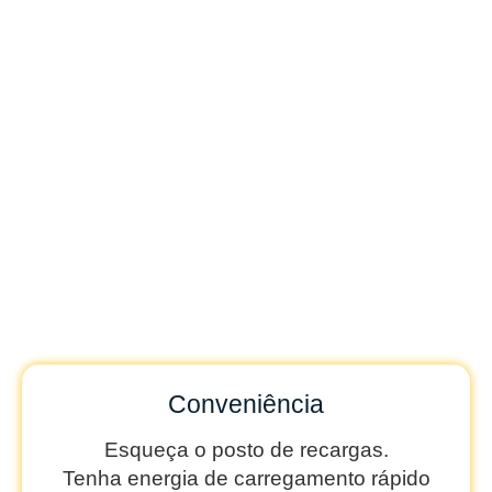
Agora, você decide como carregar e
quando carregar.
Coloque o carregamento de veículos elétricos
com uma estação de carregamento doméstica,
elegante e fácil de usar.
Controle sua estação pelo celular e aproveite
os recursos de carregamento inteligente para
otimizar o consumo de energia.
Conveniência
Esqueça o posto de recargas.
Tenha energia de carregamento rápido