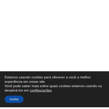
Estamos usando cookies para oferecer a você a melhor
experiência em nosso site.
Você pode saber mais sobre quais cookies estamos usando ou
desativá-los em
configurações
.
Aceitar