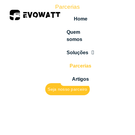
Parcerias
Crescendo com
Home
nossos clientes.
Quem
somos
Venha nos
Soluções
Parcerias
conhecer
Artigos
Seja nosso parceiro