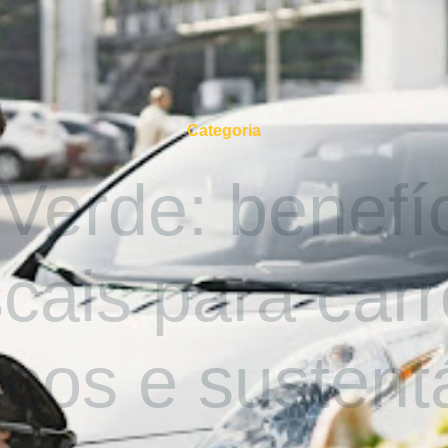
Quem somos
Soluções
Parcerias
Categoria
 Verde: benefí
scais para car
ricos e sustent