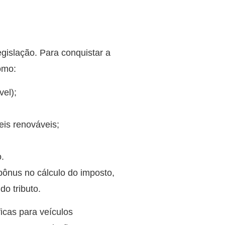
egislação. Para conquistar a
omo:
vel);
eis renováveis;
.
ônus no cálculo do imposto,
o tributo.
ficas para veículos