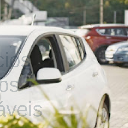
Artigos
Fale Conosco
cios
ros
áveis