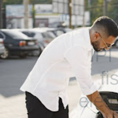
Home
IPI
fi
elét