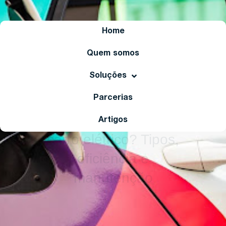
Home
Quem somos
Soluções
Destaque
Parcerias
Como é um motor de
Artigos
carro elétrico? Tipos,
eficiência e
manutenção