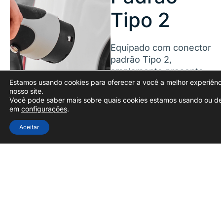
Tipo 2
Equipado com conector
padrão Tipo 2,
amplamente presente
Estamos usando cookies para oferecer a você a melhor experiên
no Brasil, o Essence é
nosso site.
compatível com cerca
Você pode saber mais sobre quais cookies estamos usando ou de
de 99% dos veículos
em
configurações
.
elétricos do mercado,
Aceitar
garantindo
carregamento sem
preocupações com
compatibilidade.
Uso