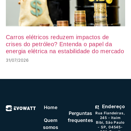
Carros elétricos reduzem impactos de
crises do petróleo? Entenda o papel da
energia elétrica na estabilidade do mercado
31/07/2026
Home
Endereço
Perguntas
Rua Fiandeiras,
245 - Itaim
Quem
frequentes
Bibi, São Paulo
somos
- SP, 04545-