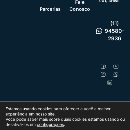
001, Brasil
Fale
Parcerias
Conosco
(11)
94580-
2936
Estamos usando cookies para oferecer a você a melhor
experiência em nosso site.
VOLTAR AO TOPO
© Emobi Tecnologia
Política
e Inovacao Ltda
de
Você pode saber mais sobre quais cookies estamos usando ou
2026 - CNPJ
Privacidade
desativá-los em
configurações
.
48.299.940/0001-
50