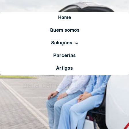
Home
Quem somos
Soluções
Parcerias
Destaque
Artigos
Quanto tempo demora
para carregar um carro
elétrico?