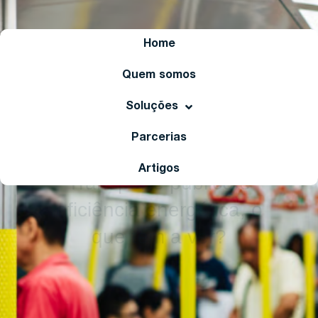
Home
Quem somos
Soluções
Parcerias
Categoria
Artigos
Transporte público e
eficiência energética, o
que tem a ver?